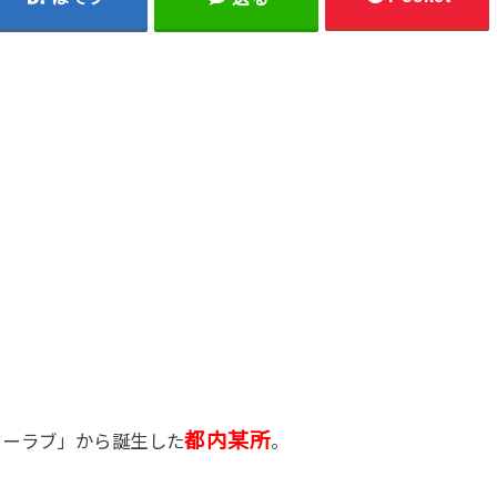
都内某所
ターラブ」から誕生した
。