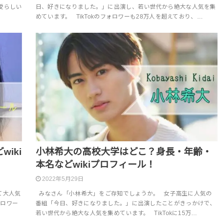
愛らしい
日、好きになりました。」に出演し、若い世代から絶大な人気を集
めています。 TikTokのフォロワーも28万人を超えており、…
iki
小林希大の高校大学はどこ？身長・年齢・
本名などwikiプロフィール！
2022年5月29日
て大人気
みなさん「小林希大」をご存知でしょうか。 女子高生に人気の
ォロワー
番組「今日、好きになりました。」に出演したことがきっかけで、
若い世代から絶大な人気を集めています。 TikTokに15万…