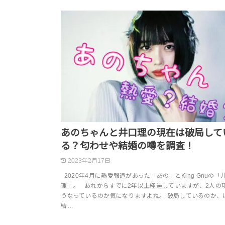
あのちゃんと井口理の現在は破局して
る？匂わせや結婚の噂を調査！
2023年2月17日
2020年4月に熱愛報道があった「あの」とKing Gnuの「
理」。 あれからすでに2年以上経過していますが、2人の
うなっているのか気になりますよね。 破局しているのか、
結…