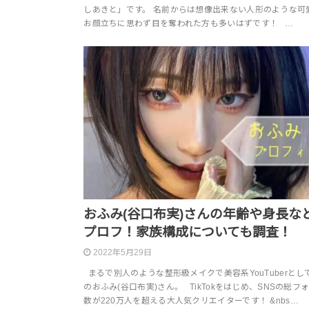
しあきと」です。 名前からは想像出来ない人形のような可
お顔立ちに思わず目を奪われた方も多いはずです！ …
おふみ(谷口布実)さんの年齢や身長などw
プロフ！家族構成についても調査！
2022年5月29日
まるで別人のような整形級メイクで美容系YouTuberとし
のおふみ(谷口布実)さん。 TikTokをはじめ、SNSの総フ
数が220万人を超える大人気クリエイターです！ &nbs…