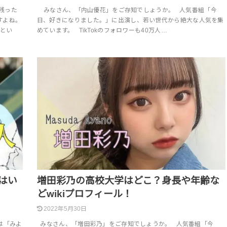
残った
みなさん、「内山優花」をご存知でしょうか。 人気番組「今
すよね。
日、好きになりました。」に出演し、若い世代から絶大な人気を集
とい
めています。 TikTokのフォロワーも40万人…
はい
増田彩乃の高校大学はどこ？身長や年齢な
どwikiプロフィール！
2022年5月30日
は「みよ
みなさん、「増田彩乃」をご存知でしょうか。 人気番組「今