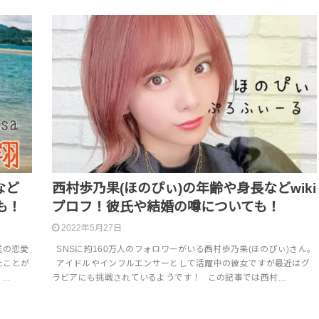
など
西村歩乃果(ほのぴぃ)の年齢や身長などwiki
も！
プロフ！彼氏や結婚の噂についても！
2022年5月27日
送の恋愛
SNSに約160万人のフォロワーがいる西村歩乃果(ほのぴぃ)さん。
たことが
アイドルやインフルエンサーとして活躍中の彼女ですが最近はグ
 …
ラビアにも挑戦されているようです！ この記事では西村…