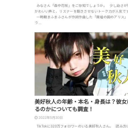
みなさん「森中花咲」をご存知でしょうか。 少し幼さが
かわいい声と、リスナーを飽きさせないトーク力が人気で
一時期まふまふさんが作詞作曲した「廃墟の国のアリス」
う…
美好秋人の年齢・本名・身長は？彼女
るのかについても調査！
2022年5月30日
TikTokに320万フォロワーのいる美好秋人さん。 読み方