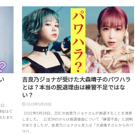
い
吉良乃ジョナが受けた大森靖子のパワハラ
とは？本当の脱退理由は練習不足ではな
い？
2022年5月28日
井口
現在はど
2022年5月28日、ZOCの吉良乃ジョナさんが脱退することを発表
はたまた
しました。 公式SNSからは脱退理由について「練習不足」と説明
がありましたが、吉良乃ジョナさん本人は「大森靖子さんからのパ
ワハ…