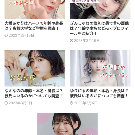
大橋あかりはハーフで年齢や身長
ぎんしゃむの性別は男で昔の画像
は？高校大学など学歴を調査！
は？年齢や本名などwikiプロフィ
ールをご紹介！
2023年3月19日
2023年3月16日
なえなのの年齢・本名・身長は？
ゆりにゃの年齢・本名・身長は？
彼氏はいるのかについても調査！
彼氏はいるのかについても調査！
2023年3月9日
2023年3月6日