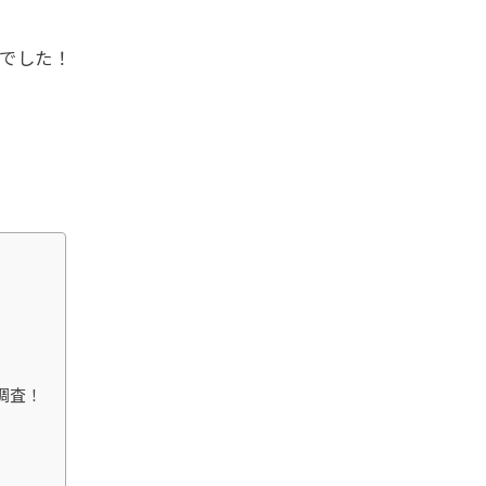
でした！
。
調査！