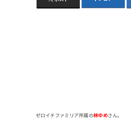
ゼロイチファミリア所属の
林ゆめ
さん。