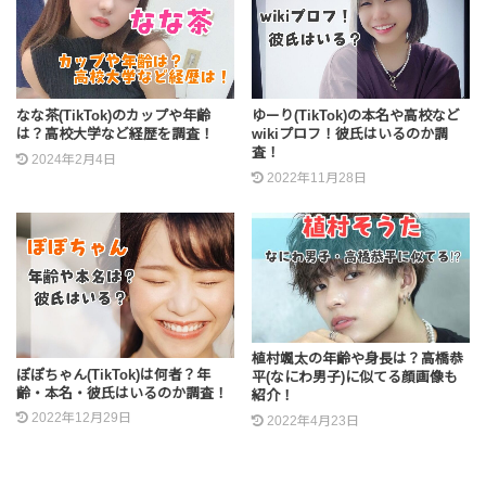
なな茶(TikTok)のカップや年齢
ゆーり(TikTok)の本名や高校など
は？高校大学など経歴を調査！
wikiプロフ！彼氏はいるのか調
査！
2024年2月4日
2022年11月28日
植村颯太の年齢や身長は？高橋恭
ぽぽちゃん(TikTok)は何者？年
平(なにわ男子)に似てる顔画像も
齢・本名・彼氏はいるのか調査！
紹介！
2022年12月29日
2022年4月23日