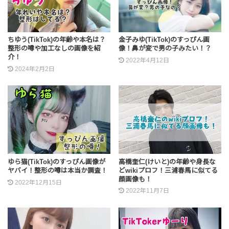
ちゆう(TikTok)の年齢や本名は？
金子みゆ(TikTok)のすっぴん画
整形の噂や加工なしの画像を紹
像！鼻が変で男の子みたい！？
介！
2022年4月12日
2024年2月2日
高橋奎仁(けいと)の年齢や身長な
ゆら猫(TikTok)のすっぴん画像が
どwikiプロフ！三浦春馬に似てる
ヤバイ！整形の噂は本当か調査！
顔画像も！
2022年12月15日
2022年11月7日