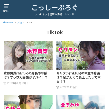
こっしーぶろぐ
MENU
テレビネタ｜話題の情報｜トレンド
HOME
人物
TikTok
TikTok
水野舞菜(TikTok)の身長や年齢
セリヌン(TikTok)の体重や身長
は？すっぴん画像がヤバイ！？
は？足が太くて炎上したって本
当！？
2023年1月13日
2022年11月3日