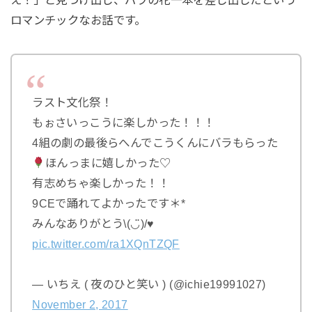
ロマンチックなお話です。
ラスト文化祭！
もぉさいっこうに楽しかった！！！
4組の劇の最後らへんでこうくんにバラもらった
ほんっまに嬉しかった♡
有志めちゃ楽しかった！！
9CEで踊れてよかったです＊*
みんなありがとう\(◡̈)/♥︎
pic.twitter.com/ra1XQnTZQF
— いちえ ( 夜のひと笑い ) (@ichie19991027)
November 2, 2017