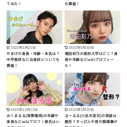
てみた！
も調査！
2022年3月21日
2022年5月30日
やまげの身長・年齢・本名は？
増田彩乃の高校大学はどこ？身
中学高校など出身校についても
長や年齢などwikiプロフィー
調査！
ル！
2022年12月12日
2022年1月20日
みくまるる(実熊瑠琉)の年齢や
るーるる(小此木流花)の涙袋は
身長などwikiプロフ！彼氏はい
整形？すっぴんや昔の顔画像が