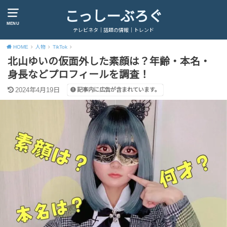
こっしーぶろぐ
MENU
テレビネタ｜話題の情報｜トレンド
HOME
人物
TikTok
北山ゆいの仮面外した素顔は？年齢・本名・
身長などプロフィールを調査！
2024年4月19日
記事内に広告が含まれています。