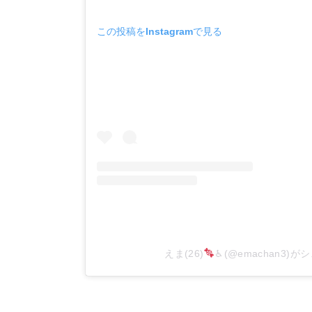
この投稿をInstagramで見る
えま(26)
♿︎(@emachan3)