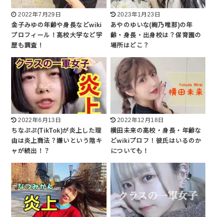
2022年7月29日
2023年1月23日
金子みゆの年齢や身長などwiki
あやのゆいな(絢乃唯那)の年
プロフィール！高校大学など学
齢・身長・出身校は？保育園の
歴も調査！
場所はどこ？
2022年6月13日
2022年12月18日
ちなぷぷ(TikTok)が炎上した理
横田未来の高校・身長・年齢な
由は炎上商法？嫌いという陰キ
どwikiプロフ！彼氏はいるのか
ャが続出！？
についても！