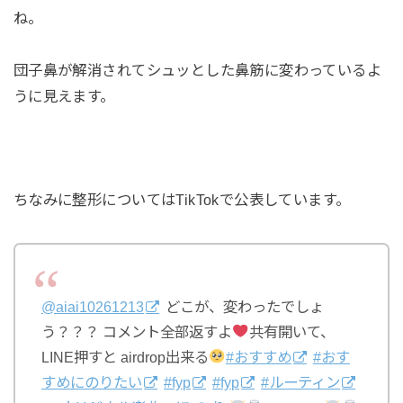
ね。
団子鼻が解消されてシュッとした鼻筋に変わっているよ
うに見えます。
ちなみに整形についてはTikTokで公表しています。
@aiai10261213
どこが、変わったでしょ
う？？？ コメント全部返すよ
共有開いて、
LINE押すと airdrop出来る
#おすすめ
#おす
すめにのりたい
#fyp
#fyp
#ルーティン